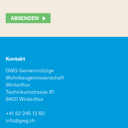
ABSENDEN
Kontakt
GWG Gemeinnützige
Wohnbaugenossenschaft
Winterthur
Technikumstrasse 81
8400 Winterthur
+41 52 245 13 60
info@gwg.ch