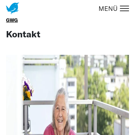
MENÜ
Zum Menüumschalter springen
UMSCHA
GWG
Kontakt