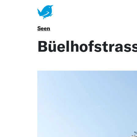
Zum Menüumschalter springen
Seen
Büelhofstras