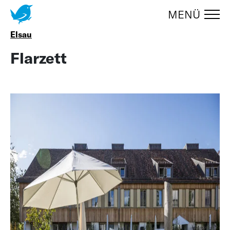
MENÜ
Zum Menüumschalter springen
UMSCHA
Elsau
Flarzett