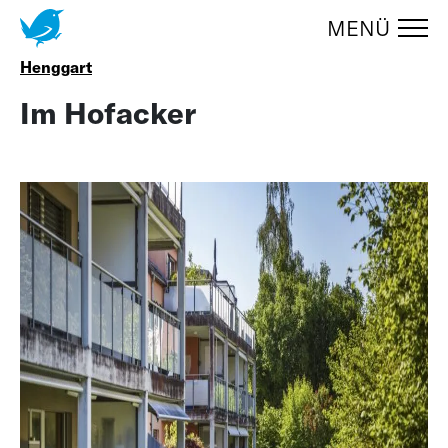
MENÜ
Zum Menüumschalter springen
UMSCHA
Henggart
Im Hofacker