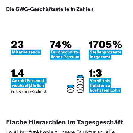
Die GWG-Geschäftsstelle in Zahlen
Te
23
Mi
7
du
Pe
17
St
in
1.4
Pe
jä
1:3
Flache Hierarchien im Tagesgeschäft
Ve
Im Alltag funktioniert unsere Struktur so: Alle