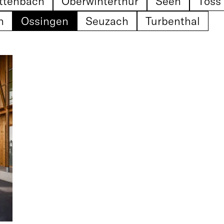
ttenbach
Oberwinterthur
Seen
Töss
n
Ossingen
Seuzach
Turbenthal