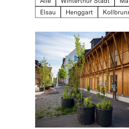
Alle
Winterthur Stadt
Ma
Elsau
Henggart
Kollbrun